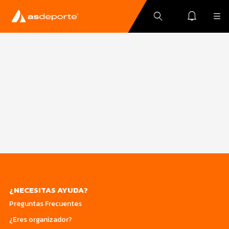
¿NECESITAS AYUDA?
Preguntas Frecuentes
¿Eres organizador?