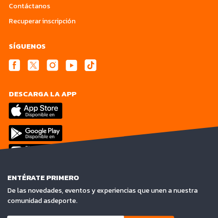
Contáctanos
Recuperar inscripción
SÍGUENOS
DESCARGA LA APP
ENTÉRATE PRIMERO
De las novedades, eventos y experiencias que unen a nuestra
comunidad asdeporte.