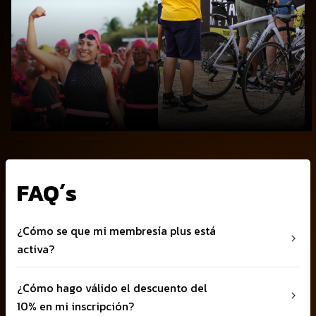
FAQ´s
¿Cómo se que mi membresía plus está
activa?
¿Cómo hago válido el descuento del
Hay 2 formas de saberlo: En tu foto de perfil debe
aparecer un aro color naranja ¡eso solo es para socios
10% en mi inscripción?