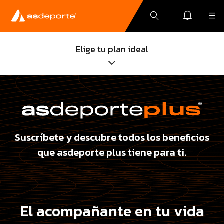
Elige tu plan ideal
AHORRAS $239
Mensual
Anual
$
159
MXN
$
1649
MXN
Suscríbete
Suscríbete y descubre todos los beneficios
que asdeporte plus tiene para ti.
El acompañante en tu vida