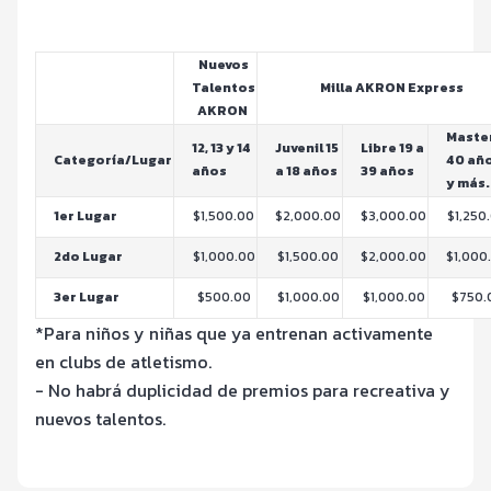
Nuevos
Talentos
Milla AKRON Express
AKRON
Maste
12, 13 y 14
Juvenil 15
Libre 19 a
Categoría/Lugar
40 añ
años
a 18 años
39 años
y más.
1er Lugar
$1,500.00
$2,000.00
$3,000.00
$1,250
2do Lugar
$1,000.00
$1,500.00
$2,000.00
$1,000
3er Lugar
$500.00
$1,000.00
$1,000.00
$750.
*Para niños y niñas que ya entrenan activamente
en clubs de atletismo.
- No habrá duplicidad de premios para recreativa y
nuevos talentos.