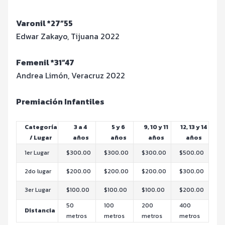
Varonil *27”55
Edwar Zakayo, Tijuana 2022
Femenil *31”47
Andrea Limón, Veracruz 2022
Premiación Infantiles
Categoría
3 a 4
5 y 6
9, 10 y 11
12, 13 y 14
/ Lugar
años
años
años
años
1er Lugar
$300.00
$300.00
$300.00
$500.00
2do lugar
$200.00
$200.00
$200.00
$300.00
3er Lugar
$100.00
$100.00
$100.00
$200.00
50
100
200
400
Distancia
metros
metros
metros
metros