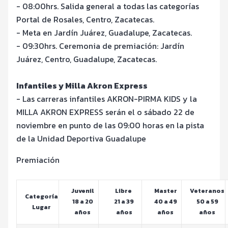
- 08:00hrs. Salida general a todas las categorías
Portal de Rosales, Centro, Zacatecas.
- Meta en Jardín Juárez, Guadalupe, Zacatecas.
- 09:30hrs. Ceremonia de premiación: Jardín
Juárez, Centro, Guadalupe, Zacatecas.
Infantiles y Milla Akron Express
- Las carreras infantiles AKRON-PIRMA KIDS y la
MILLA AKRON EXPRESS serán el o sábado 22 de
noviembre en punto de las 09:00 horas en la pista
de la Unidad Deportiva Guadalupe
Premiación
Juvenil
Libre
Master
Veteranos
Categoría
18 a 20
21 a 39
40 a 49
50 a 59
Lugar
años
años
años
años