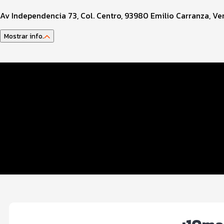
Av Independencia 73, Col. Centro, 93980 Emilio Carranza, Ver
Mostrar info.
Datos del evento
Distancias y categorías
Beneficios plus
Inscripciones y precios
Entrega de kit
Servicios en el evento