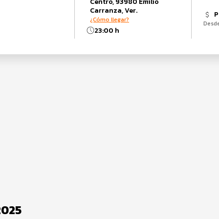
Centro, 93980 Emilio
Carranza, Ver.
P
¿Cómo llegar?
Desd
23:00 h
2025