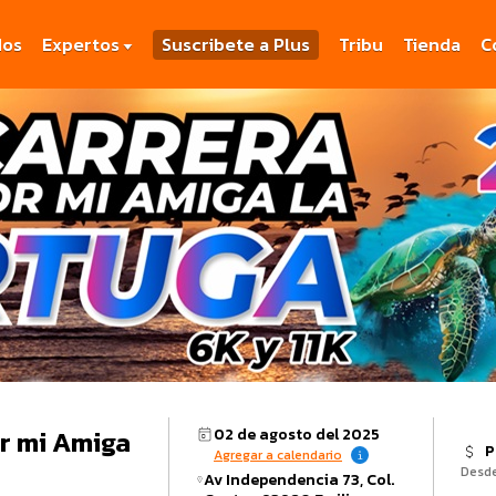
dos
Expertos
Suscribete a Plus
Tribu
Tienda
C
02 de agosto del 2025
P
Agregar a calendario
Desd
Av Independencia 73, Col.