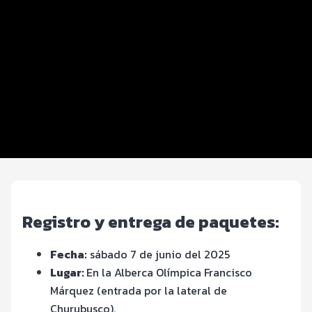
Distancias y categorías
Beneficios plus
Inscripciones y precios
Entrega de kit
Ruta
Servicios
Registro y entrega de paquetes:
Fecha:
sábado 7 de junio del 2025
Lugar:
En la Alberca Olímpica Francisco
Márquez (entrada por la lateral de
Churubusco).