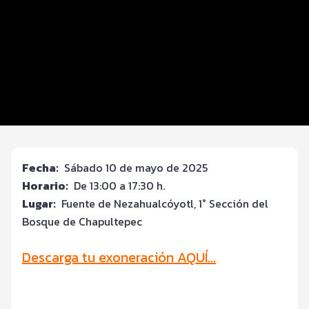
Distancias y categorías
Beneficios plus
Inscripciones y precios
Entrega de kit
Servicios en el evento
Fecha:
Sábado 10 de mayo de 2025
Horario:
De 13:00 a 17:30 h.
Lugar:
Fuente de Nezahualcóyotl, 1° Sección del
Bosque de Chapultepec
Descarga tu exoneración AQUÍ...