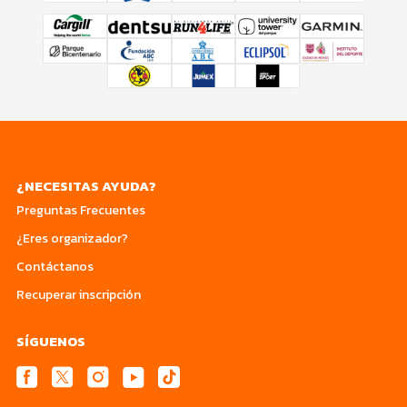
¿NECESITAS AYUDA?
Preguntas Frecuentes
¿Eres organizador?
Contáctanos
Recuperar inscripción
SÍGUENOS