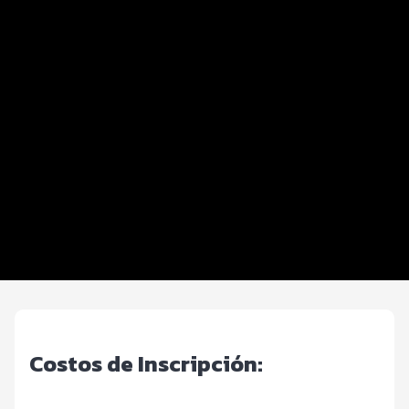
Distancias y categorías
Beneficios plus
Inscripciones y precios
Entrega de kit
Ruta
Expo
FOTOS y Servicios
Generales
Costos de Inscripción: