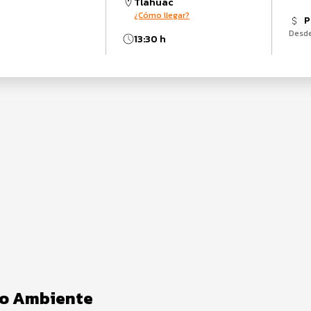
Tláhuac
¿Cómo llegar?
P
Desd
13:30 h
dio Ambiente