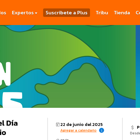
dos
Expertos
Suscribete a Plus
Tribu
Tienda
C
el Día
22 de junio del 2025
P
io
Agregar a calendario
Desd