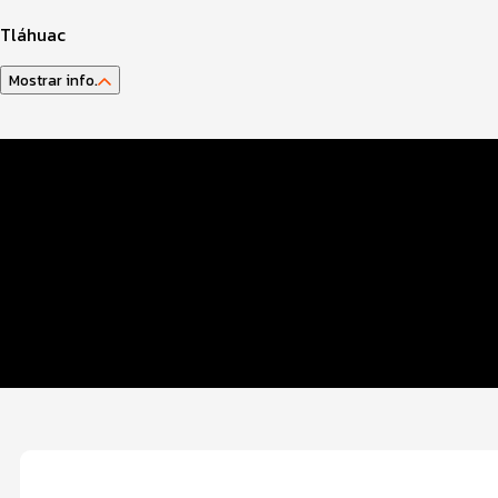
Tláhuac
Mostrar info.
Datos del evento
Distancias y categorías
Beneficios plus
Inscripciones y precios
Ruta
Entrega de kit