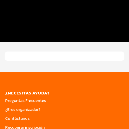
Inscripciones y Precios
Entrega de Kit
Beneficios Plus
Servicios
¿NECESITAS AYUDA?
Preguntas Frecuentes
¿Eres organizador?
Contáctanos
Recuperar inscripción