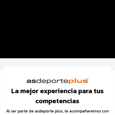
Distancias y categorías
Beneficios plus
Inscripciones y precios
Entrega de kit
Ruta
FOTOS y Servicios
La mejor experiencia para tus
competencias
Al ser parte de asdeporte plus, te acompañaremos con