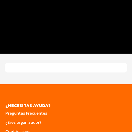
Distancias y Categorías
Inscripciones y Precios
Beneficios Plus
Entrega de Kit
Servicios en el evento
¿NECESITAS AYUDA?
Preguntas Frecuentes
¿Eres organizador?
Contáctanos