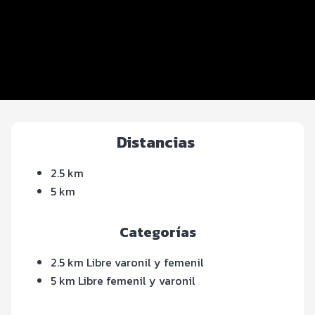
Distancias y categorías
Inscripciones y precios
Entrega de kit
Servicios en el evento
Distancias
2.5 km
5 km
Categorías
2.5 km Libre varonil y femenil
5 km Libre femenil y varonil