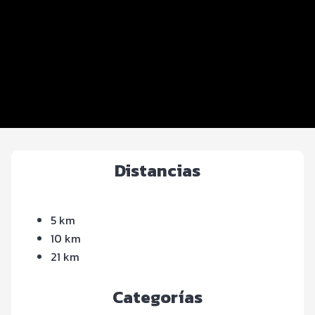
Distancias y categorías
Beneficios plus
Inscripciones y precios
Entrega de kit
Servicios en el evento
Distancias
5 km
10 km
21 km
Categorías