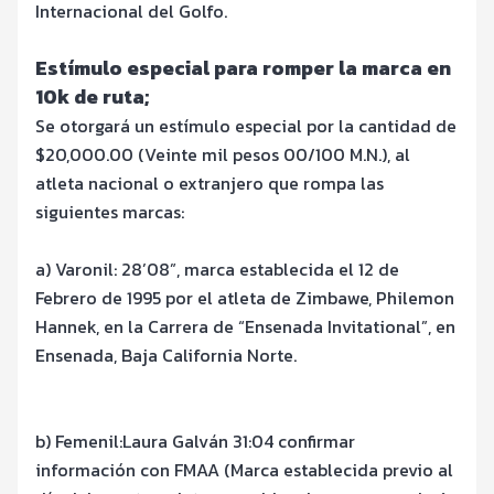
Internacional del Golfo.
Est
ímulo especial para romper la marca en
10k de ruta;
Se otorgará un estímulo
especial por la cantidad de
$20,000.00 (Veinte mil pesos 00/100 M.N.), al
atleta
nacional o extranjero que rompa las
siguientes marcas:
a) Varonil: 28
’
08”, marca establecida el 12 de
Febrero de 1995 por el atleta de Zimbawe,
Philemon
Hannek, en la Carrera de
“
Ensenada Invitational
”, en
Ensenada, Baja
California Norte.
b) Femenil:
Laura Galv
án 31:04 confirmar
informació
n con FMAA
(Marca establecida previo al