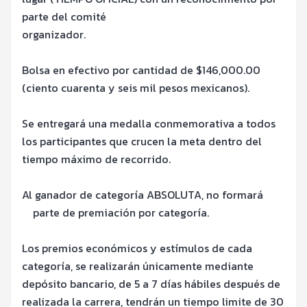
parte del comit
é
organizador.
Bolsa en efectivo por cantidad de $146,000.00
(ciento cuarenta y seis mil pesos mexicanos).
Se entregar
á una medalla conmemorativa a todos
los participantes que crucen la
meta dentro del
tiempo má
ximo de recorrido.
Al ganador de categorí
a ABSOLUTA, no formar
á
parte de premiación por categorí
a.
Los premios económicos y estímulos de cada
categorí
a, se realizar
án ú
nicamente
mediante
dep
ó
sito bancario, de 5 a 7 d
í
as h
ábiles despu
é
s de
realizada la carrera,
tendr
án un tiempo limite de 30