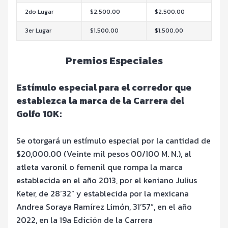
2do Lugar
$2,500.00
$2,500.00
3er Lugar
$1,500.00
$1,500.00
Premios Especiales
Est
ím
ulo especial para el corredor que
establezca la marca de la Carrera del
Golfo
10K:
Se otorgará un estímulo especial por la cantidad de
$20,000.00 (Veinte mil pesos
00/100 M. N.), al
atleta varonil o femenil que rompa la marca
establecida en el año
2013, por el keniano Julius
Keter, de 28
’
32” y establecida por la mexicana
Andrea
Soraya Ramírez Limón, 31
’
57
”, en el año
2022, en la 19a Edición de la Carrera