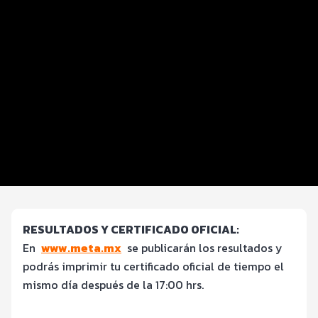
Distancias y categorías
Beneficios plus
Inscripciones y precios
Entrega de kit
Servicios en el evento
Hospedaje
Ruta
RESULTADOS Y CERTIFICADO OFICIAL:
En
www.meta.mx
se publicarán los resultados y
podrás imprimir tu certificado oficial de tiempo el
mismo día después de la 17:00 hrs.