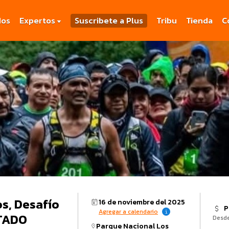
dos
Expertos
Suscribete a Plus
Tribu
Tienda
C
os, Desafío
16 de noviembre del 2025
P
Agregar a calendario
OTADO
Desd
Parque Nacional Los