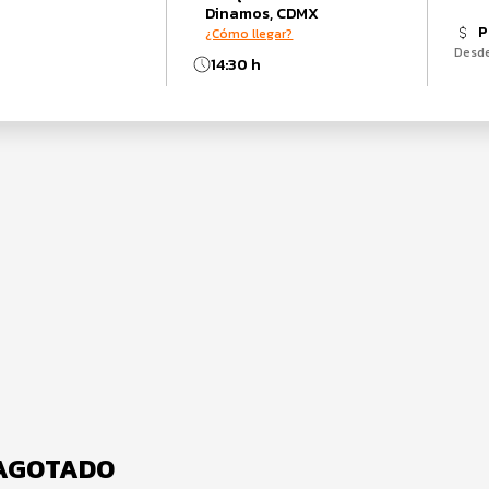
Dinamos, CDMX
P
¿Cómo llegar?
Desd
14:30 h
- AGOTADO