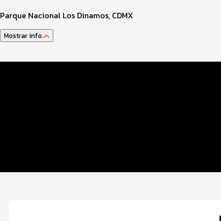
Parque Nacional Los Dinamos, CDMX
Mostrar info.
Datos del evento
Distancias y categorías
Beneficios plus
Inscripciones y precios
Entrega de kit
Servicios en el evento