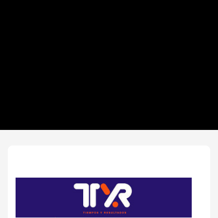
Distancias y categorías
Info NADADORES
Inscripciones y precios
Entrega de kit
Serial Aqua Race Y Reglamento
Servicios
Ruta