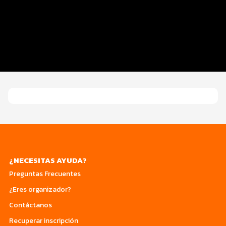
Distancias y categorías
Inscripciones y precios
Entrega de kit
Servicios en el evento
¿NECESITAS AYUDA?
Preguntas Frecuentes
¿Eres organizador?
Contáctanos
Recuperar inscripción