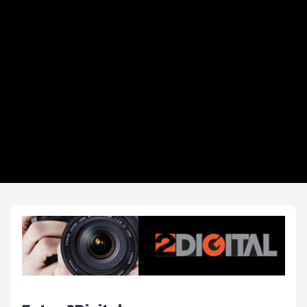
Distancias y categorías
INFO 3kids
Premiación y Alfabetización Física
Beneficios plus
Inscripciones y precios
Entrega de kit
FOTOS y Servicios