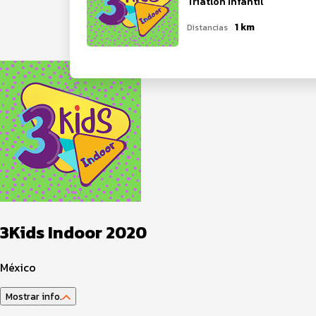
Triatlón Infantil
1 km
Distancias
3Kids Indoor 2020
México
Mostrar info.