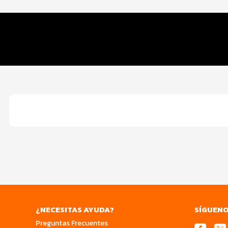
Información del evento
Inscripción
Premiación
¿NECESITAS AYUDA?
SÍGUEN
Preguntas Frecuentes