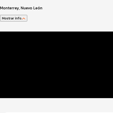
Monterrey, Nuevo León
Mostrar info.
Datos Evento
Entrega paquetes
INFO 3Kids
Inscripciones
Ruta
Seguridad COVID
Servicios