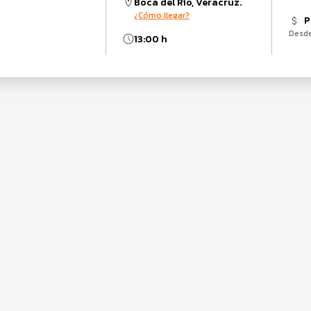
Boca del Río, Veracruz.
¿Cómo llegar?
P
Desd
13:00 h