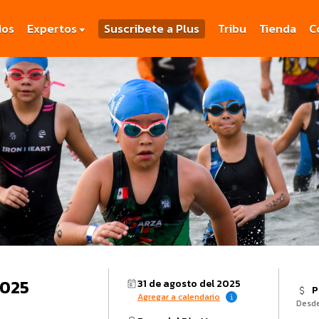
dos
Expertos
Suscribete a Plus
Tribu
Tienda
C
2025
31 de agosto del 2025
P
Agregar a calendario
Desd