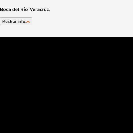
Boca del Río, Veracruz.
Mostrar info.
Guía del atleta
Datos del evento
Distancias y categorías
INFO 3kids
Premiación y Alfabetización Física
Beneficios plus
Inscripciones y precios
Entrega de kit