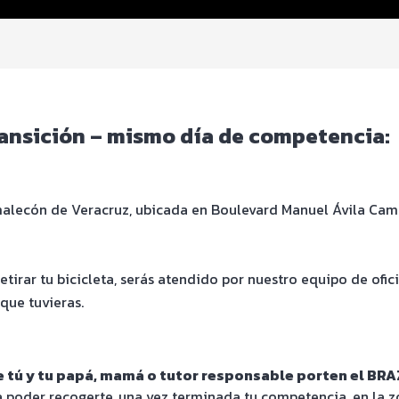
Transición – mismo día de competencia:
malecón de Veracruz, ubicada en Boulevard Manuel Ávila Camac
tirar tu bicicleta, serás atendido por nuestro equipo de ofic
que tuvieras.
 tú y tu papá, mamá o tutor responsable porten el B
a poder recogerte, una vez terminada tu competencia, en la 