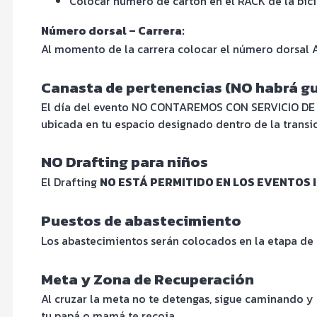
Colocar número de cartón en el RACK de la bi
Número dorsal – Carrera:
Al momento de la carrera colocar el número dorsal AL 
Canasta de pertenencias (NO habrá g
El día del evento NO CONTAREMOS CON SERVICIO DE G
ubicada en tu espacio designado dentro de la transic
NO Drafting para niños
El Drafting
NO ESTÁ PERMITIDO EN LOS EVENTOS I
Puestos de abastecimiento
Los abastecimientos serán colocados en la etapa de c
Meta y Zona de Recuperación
Al cruzar la meta no te detengas, sigue caminando y 
tu papá o mamá te recoja.