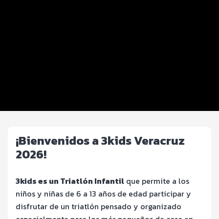
INFO 3Kids
Premiación y Alfabetización física
Inscripciones y precios
Entrega de kit
FOTOS y Servicios
Beneficios plus
¡Bienvenidos a 3kids Veracruz
2026!
3kids es un Triatlón Infantil
que permite a los
niños y niñas de 6 a 13 años de edad participar y
disfrutar de un triatlón pensado y organizado
especialmente para los más pequeños de casa en