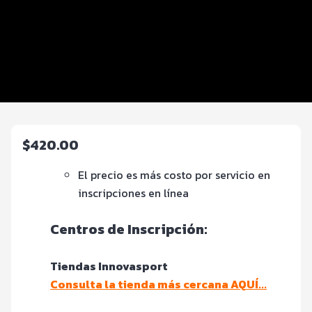
Distancias y categorías
Beneficios plus
Inscripciones y precios
Entrega de kit
$420.00
El precio es más costo por servicio en
inscripciones en línea
Centros de In
scripción:
Tiendas Innovasport
Consulta la tienda más cercana AQUÍ...