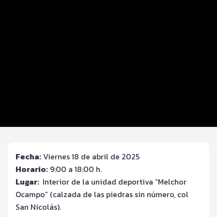
Premiación
Distancias y categorías
Beneficios plus
Inscripciones y precios
Entrega de kit
Servicios en el evento
Ruta
Fecha:
Viernes 18 de abril de 2025
Horario:
9:00 a 18:00 h.
Lugar:
Interior de la unidad deportiva “Melchor
Ocampo” (calzada de las piedras sin número, col
San Nicolás).