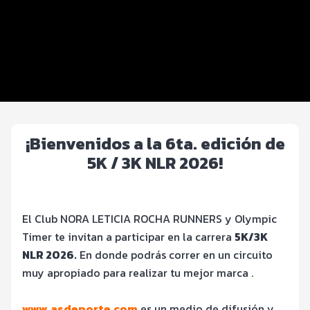
Beneficios plus
Inscripciones y precios
Entrega de kit
Ruta
¡Bienvenidos a la 6ta. edición de
5K / 3K NLR 2026!
El Club NORA LETICIA ROCHA RUNNERS y Olympic
Timer te invitan a participar en la carrera
5K/3K
NLR 2026
.
En donde podrás correr en un circuito
muy apropiado para realizar tu mejor marca .
www.asdeporte.com
es un medio de difusión y