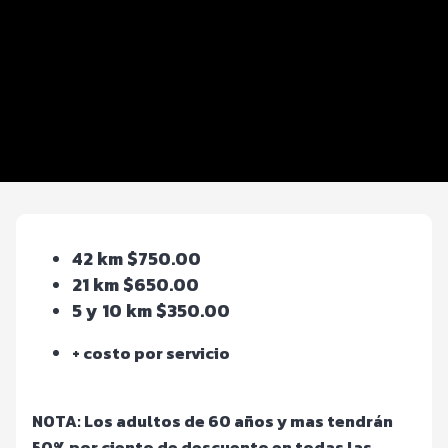
Distancias y categorías
Beneficios plus
Inscripciones y precios
Entrega de kit
Servicios en el evento
42 km $750.00
21 km $650.00
5 y 10 km $350.00
+ costo por servicio
NOTA: Los adultos de 60 años y mas tendrán
50% por ciento de descuento en todas las