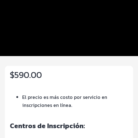
Distancias y categorías
Beneficios plus
Inscripciones y precios
Entrega de kit
Servicios en el evento
$590.00
El precio es más costo por servicio en
inscripciones en línea.
Centros de In
scripción: