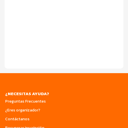
¿NECESITAS AYUDA?
Preguntas Frecuentes
¿Eres organizador?
Contáctanos
Recuperar inscripción