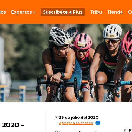
dos
Expertos
Suscribete a Plus
Tribu
Tienda
C
26 de julio del 2020
 2020 -
Agregar a calendario
P