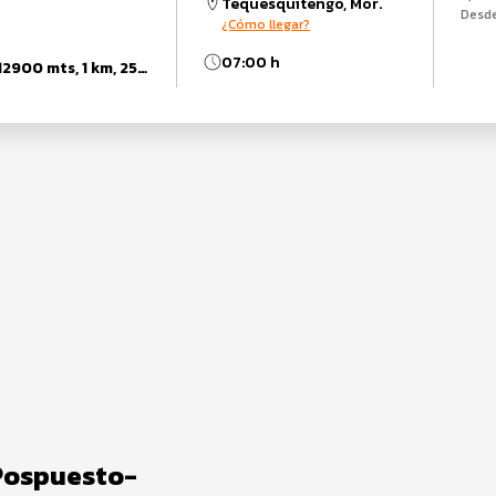
Tequesquitengo, Mor.
Desd
¿Cómo llegar?
07:00 h
0 km, 11500 mts, 12900 mts, 1 km, 25750 mts, 25 km, 2750 mts, 30 km, 50 km, 51500 km, 51500 mts, 5500 mts
Pospuesto-