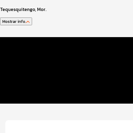
Tequesquitengo, Mor.
Mostrar info.
Información del evento
Inscripciones
Entrega de paquete
Programa y ruta
Servicios en el evento
Guía del atleta y reglamento