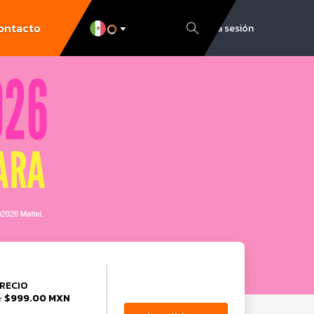
ontacto
Inicia sesión
RECIO
$999.00 MXN
e