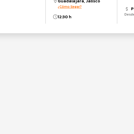
Guadalajara, Jalisco
¿Cómo llegar?
P
Desd
12:30 h