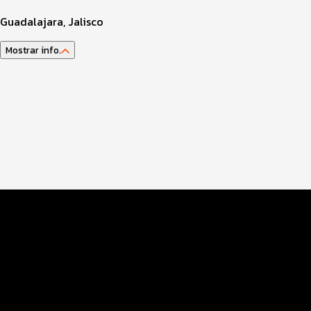
Guadalajara, Jalisco
Mostrar info.
Datos del evento
Distancias y categorías
Beneficios plus
Inscripciones y precios
Entrega de kit