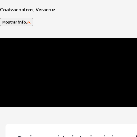
Coatzacoalcos, Veracruz
Mostrar info.
Datos del evento
Distancias y categorías
Beneficios plus
Inscripciones y precios
Entrega de kit
Servicios en el evento