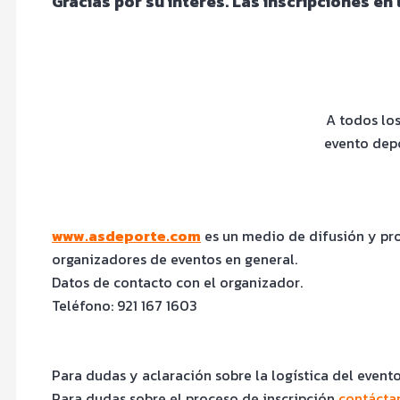
Gracias por su interés. Las inscripciones en
A todos los
evento depo
www.asdeporte.com
es un medio de difusión y pro
organizadores de eventos en general.
Datos de contacto con el organizador.
Teléfono: 921 167 1603
Para dudas y aclaración sobre la logística del event
Para dudas sobre el proceso de inscripción
contácta