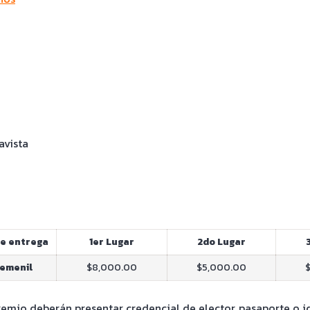
avista
e entrega
1er Lugar
2do Lugar
Femenil
$8,000.00
$5,000.00
remio deberán presentar credencial de elector, pasaporte o id