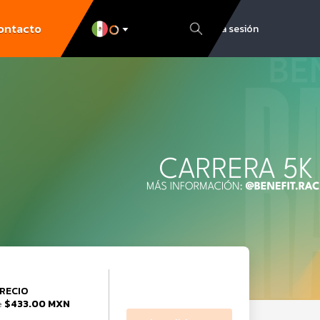
ontacto
Inicia sesión
RECIO
$433.00 MXN
e