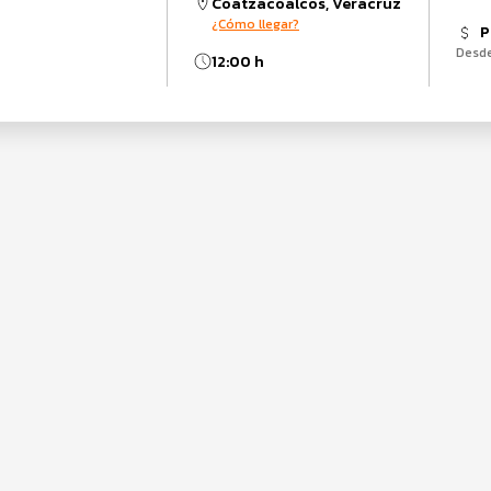
Coatzacoalcos, Veracruz
¿Cómo llegar?
P
Desd
12:00 h