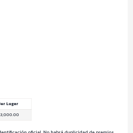
3er Lugar
$3,000.00
entificación oficial. No habrá duplicidad de premios.