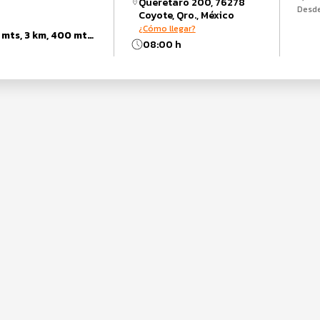
Querétaro 200, 76278
Desd
Coyote, Qro., México
¿Cómo llegar?
10 km, 15 km, 200 mts, 3 km, 400 mts, 50 mts, 5 km, 800 mts
08:00 h