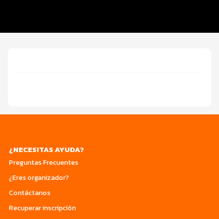
Servicios en el evento
Ruta
¿NECESITAS AYUDA?
Preguntas Frecuentes
¿Eres organizador?
Contáctanos
Recuperar inscripción