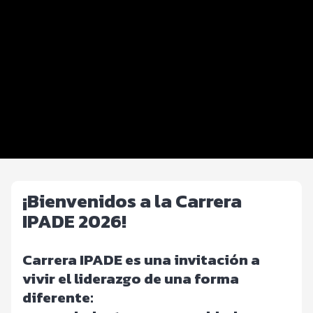
Distancias y categorías
Beneficios plus
Inscripciones y precios
Entrega de kit
Ruta
FOTOS y Servicios
¡Bienvenidos a la Carrera
IPADE 2026!
Carrera IPADE es una invitación a
vivir el liderazgo de una forma
diferente: