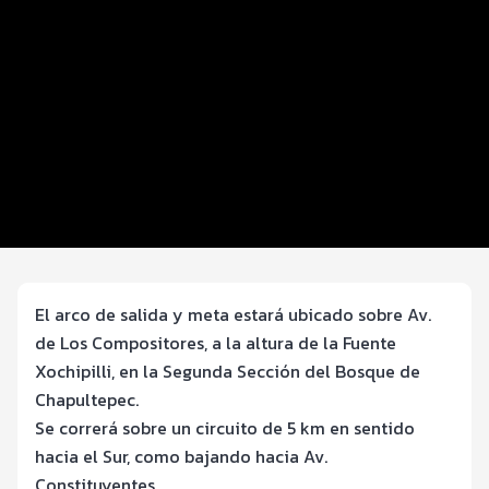
Distancias y categorías
Beneficios plus
Inscripciones y precios
Entrega de kit
Ruta
FOTOS y Servicios
El arco de salida y meta estará ubicado sobre Av.
de Los Compositores, a la altura de la Fuente
Xochipilli, en la Segunda Sección del Bosque de
Chapultepec.
Se correrá sobre un circuito de 5 km en sentido
hacia el Sur, como bajando hacia Av.
Constituyentes.