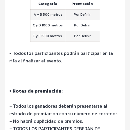
Categoría
Premiación
A y B 500 metros
Por Definir
C y D 1000 metros
Por Definir
E y F 1500 metros
Por Definir
- Todos los participantes podrán participar en la
rifa al finalizar el evento.
•
Notas de premiació
n:
-
Todos los ganadores deberán presentarse al
estrado de premiación con su nú
mero de corredor.
-
No habrá duplicidad de premios.
-
TODOS LOS PARTICIPANTES DEBER
Á
N DE