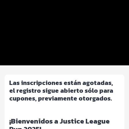
Distancias y categorías
Beneficios plus
Inscripciones y precios
Entrega de kit
Ruta
FOTOS y Servicios
Las inscripciones están agotadas,
el registro sigue abierto sólo para
cupones, previamente otorgados.
¡Bienvenidos a Justice League