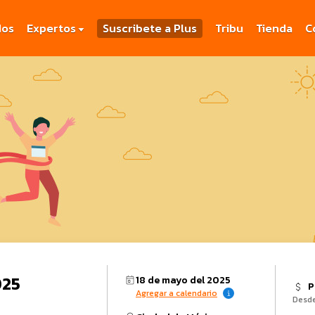
dos
Expertos
Suscribete a Plus
Tribu
Tienda
C
025
18 de mayo del 2025
P
Agregar a calendario
Desd