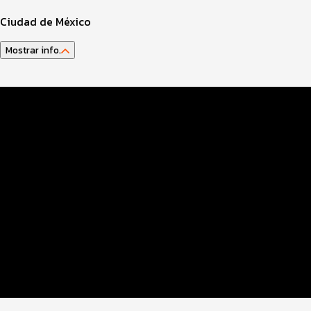
Ciudad de México
Mostrar info.
Guía del atleta
Datos del evento
Distancias y categorías
Beneficios plus
Inscripciones y precios
Entrega de kit
Ruta
FOTOS y Servicios