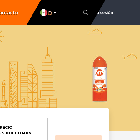
ontacto
Inicia sesión
RECIO
$300.00 MXN
e