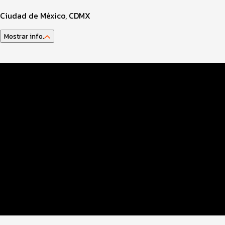
Ciudad de México, CDMX
Mostrar info.
Guía del atleta
Datos del evento
Distancias y categorías
Beneficios plus
Inscripciones y precios
Entrega de kit
Ruta
FOTOS y Servicios