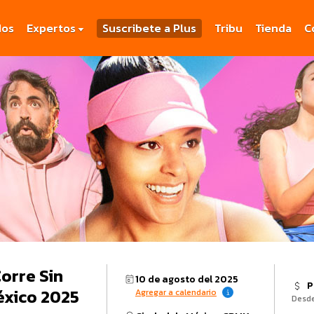
dos
Expertos
Suscribete a Plus
Tribu
Tienda
C
orre Sin
10 de agosto del 2025
P
éxico 2025
Agregar a calendario
Desd