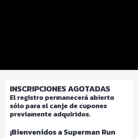
Distancias y categorías
Beneficios plus
Inscripciones y precios
Entrega de kit
Ruta
FOTOS y Servicios
INSCRIPCIONES AGOTADAS
El registro permanecerá abierto
sólo para el canje de cupones
previamente adquiridos.
¡Bienvenidos a Superman Run