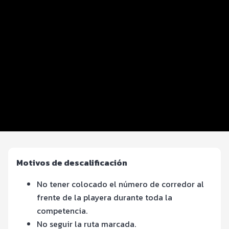
Datos del evento
Distancias y categorías
Beneficios plus
Inscripciones y precios
Entrega de kit
Ruta
Servicios en el evento
Motivos de descalificación
No tener colocado el número de corredor al
frente de la playera durante toda la
competencia.
No seguir la ruta marcada.