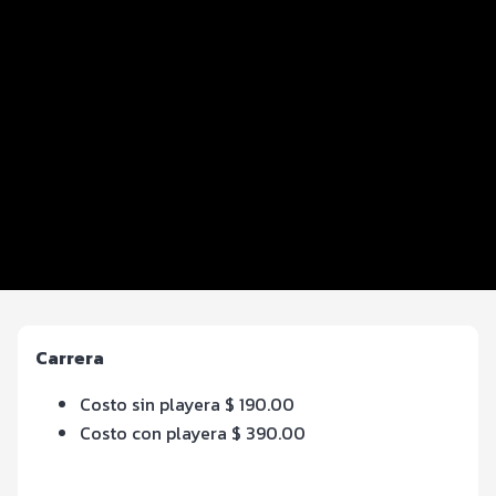
Distancias y categorías
Beneficios plus
Inscripciones y precios
Entrega de kit
Servicios en el evento
Hospedaje
Ruta
Carrera
Costo sin playera $ 190.00
Costo con playera $ 390.00