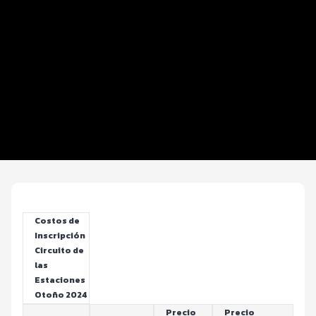
Distancias y Categorías
Beneficios Plus
Inscripciones y Precios
Entrega de Kit
Ruta
Servicios
Costos de
Inscripción
Circuito de
las
Estaciones
Otoño 2024
Precio
Precio