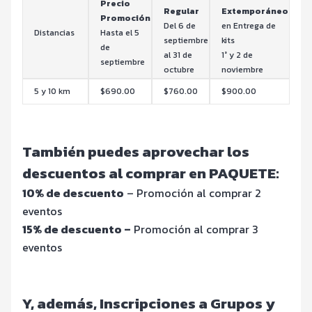
Precio
Regular
Extemporáneo
Promoción
Del 6 de
en Entrega de
Distancias
Hasta el 5
septiembre
kits
de
al 31 de
1° y 2 de
septiembre
octubre
noviembre
5 y 10 km
$690.00
$760.00
$900.00
También puedes aprovechar los
descuentos al comprar en PAQUETE:
10% de descuento
– Promoción al comprar 2
eventos
15% de descuento –
Promoción al comprar 3
eventos
Y, además, Inscripciones a Grupos y