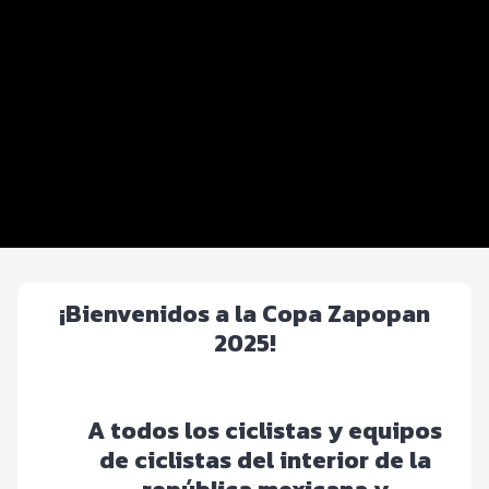
Distancias y categorías
Beneficios plus
Inscripciones y precios
Ruta
Entrega de kit
Programa del evento y Requisitos
¡Bienvenidos a la Copa Zapopan
2025!
A todos los ciclistas y equipos
de ciclistas del interior de la