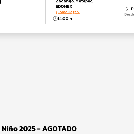
O
Zacango, Metepec,
EDOMEX
P
¿Cómo llegar?
Desd
14:00 h
el Niño 2025 - AGOTADO