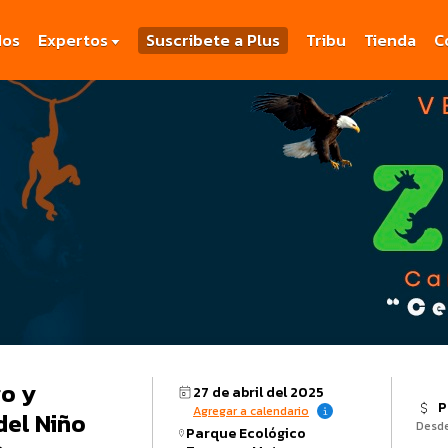
dos
Expertos
Suscribete a Plus
Tribu
Tienda
C
o y
27 de abril del 2025
P
Agregar a calendario
del Niño
Desd
Parque Ecológico