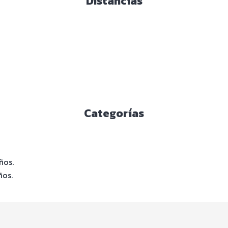
Distancias
Categorías
ños.
ños.