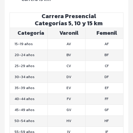
Carrera Presencial
Categorías 5, 10 y 15 km
Categoría
Varonil
Femenil
15-19 años
AV
AF
20-24 años
BV
BF
25-29 años
CV
CF
30-34 años
DV
DF
35-39 años
EV
EF
40-44 años
FV
FF
45-49 años
GV
GF
50-54 años
HV
HF
55-59 años
IV
IF