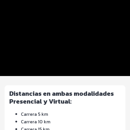
Datos del evento
Distancias y categorías
Beneficios plus
Inscripciones y precios
Entrega de kit
Ruta
FOTOS y Servicios
Distancias en ambas modalidades
Presencial y Virtual:
Carrera 5 km
Carrera 10 km
Carrera 15 km