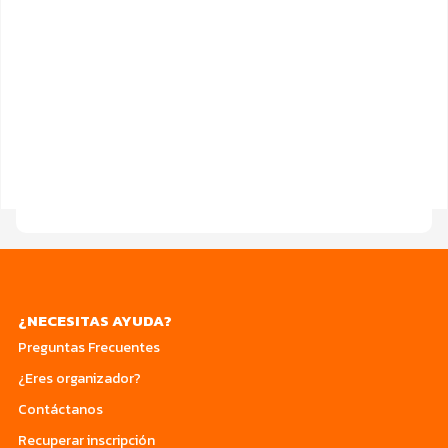
¿NECESITAS AYUDA?
Preguntas Frecuentes
¿Eres organizador?
Contáctanos
Recuperar inscripción