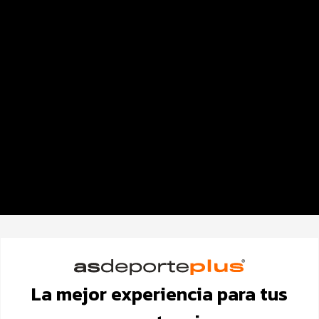
Datos del evento
Distancias y categorías
Beneficios plus
Inscripciones y precios
EXPO y Registro
FOTOS y Servicios
Ruta
Barredora y kit básico
La mejor experiencia para tus