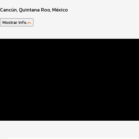
Cancún, Quintana Roo, México
Mostrar info.
Datos del evento
Inscripciones y precios
Entrega de kit
Ruta
Hospedaje
Guía del atleta
Contáctanos