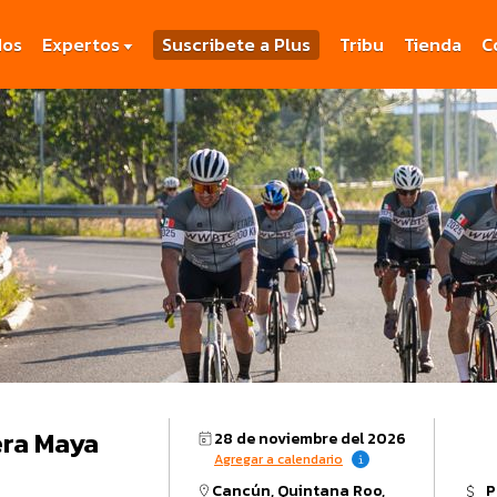
dos
Expertos
Suscribete a Plus
Tribu
Tienda
C
era Maya
28 de noviembre del 2026
Agregar a calendario
Cancún, Quintana Roo,
P