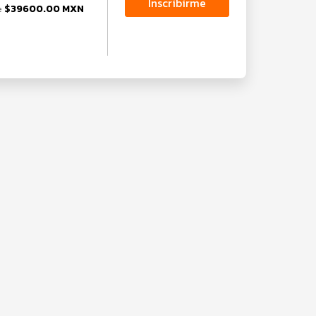
Inscribirme
$39600.00 MXN
e